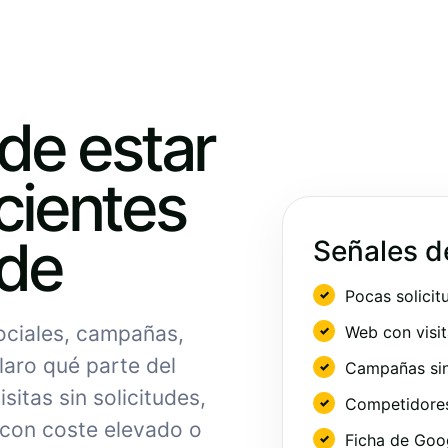
ede estar
cientes
nde
Señales d
Pocas solicit
sociales, campañas,
Web con visit
laro qué parte del
Campañas sin
sitas sin solicitudes,
Competidores 
 con coste elevado o
Ficha de Goo