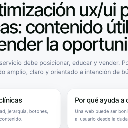
imización ux/ui 
cas: contenido úti
ender la oportun
servicio debe posicionar, educar y vender. Po
do amplio, claro y orientado a intención de b
clínicas
Por qué ayuda a 
ad, jerarquía, botones,
Una web puede ser bonit
 contenido.
al usuario desde la duda 