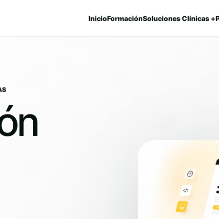
Inicio
Formación
Soluciones Clínicas +
AS
ión