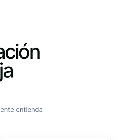
ación
ja
iente entienda