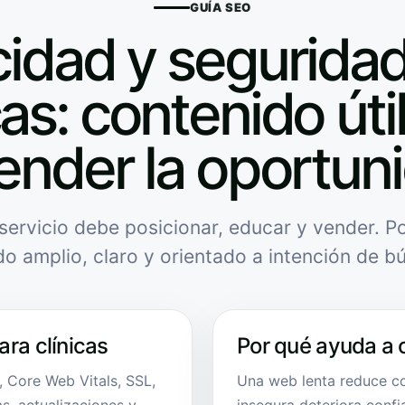
GUÍA SEO
cidad y seguridad
cas: contenido úti
ender la oportun
servicio debe posicionar, educar y vender. Po
do amplio, claro y orientado a intención de b
ra clínicas
Por qué ayuda a 
, Core Web Vitals, SSL,
Una web lenta reduce c