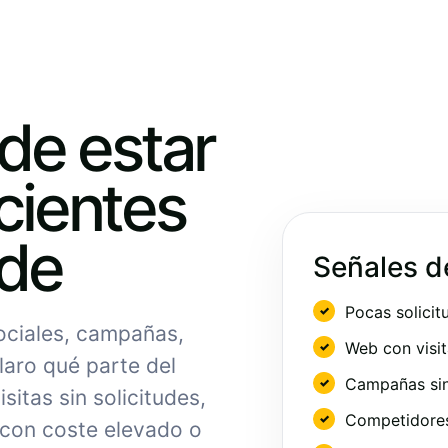
ede estar
cientes
nde
Señales d
Pocas solicit
sociales, campañas,
Web con visit
laro qué parte del
Campañas sin
sitas sin solicitudes,
Competidores 
 con coste elevado o