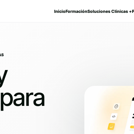
Inicio
Formación
Soluciones Clínicas +
AS
y
 para