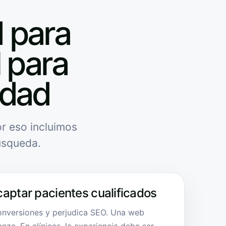
 para
l para
idad
r eso incluimos
úsqueda.
captar pacientes cualificados
onversiones y perjudica SEO. Una web