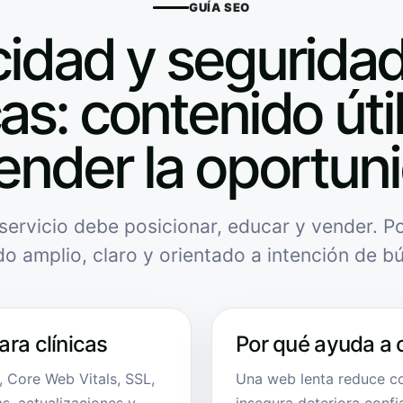
GUÍA SEO
cidad y seguridad
cas: contenido úti
ender la oportun
servicio debe posicionar, educar y vender. Po
do amplio, claro y orientado a intención de b
ra clínicas
Por qué ayuda a 
, Core Web Vitals, SSL,
Una web lenta reduce c