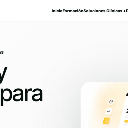
Inicio
Formación
Soluciones Clínicas +
AS
y
 para