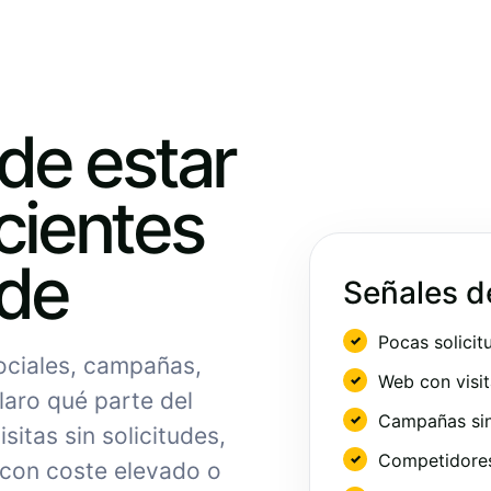
ede estar
cientes
nde
Señales d
Pocas solicit
sociales, campañas,
Web con visit
laro qué parte del
Campañas sin
sitas sin solicitudes,
Competidores 
 con coste elevado o