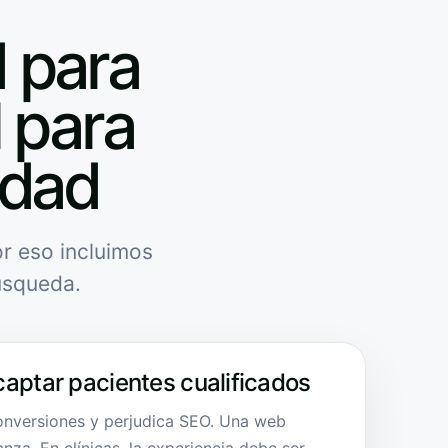
 para
l para
idad
r eso incluimos
úsqueda.
captar pacientes cualificados
onversiones y perjudica SEO. Una web