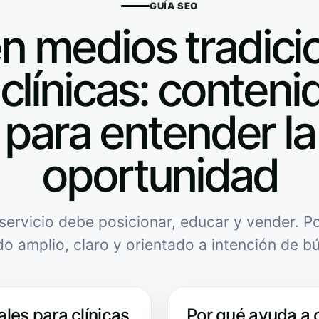
GUÍA SEO
n medios tradici
clínicas: contenid
para entender la
oportunidad
servicio debe posicionar, educar y vender. Po
do amplio, claro y orientado a intención de b
les para clínicas
Por qué ayuda a 