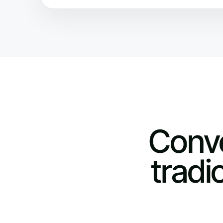
Conve
tradi