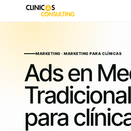
Skip
to
content
MARKETING · MARKETING PARA CLÍNICAS
Ads en Me
Tradiciona
para clínic