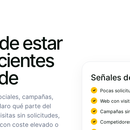
ede estar
cientes
nde
Señales d
Pocas solicit
sociales, campañas,
Web con visit
laro qué parte del
Campañas sin
sitas sin solicitudes,
Competidores 
 con coste elevado o