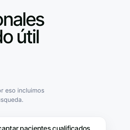
onales
o útil
r eso incluimos
úsqueda.
captar pacientes cualificados