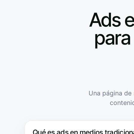
Ads e
para 
Una página de 
conteni
Qué es ads en medios tradiciona