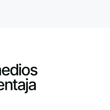
medios
entaja