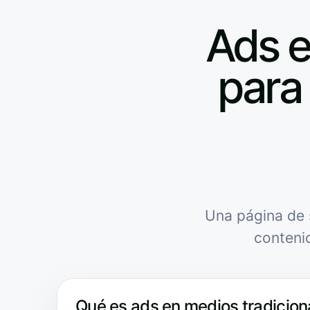
Ads e
para 
Una página de 
conteni
Qué es ads en medios tradiciona