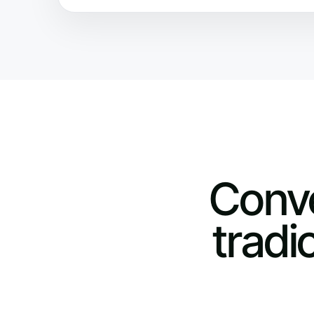
Conve
tradi