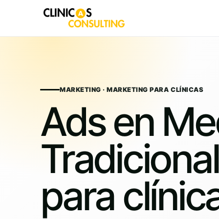
Skip
to
content
MARKETING · MARKETING PARA CLÍNICAS
Ads en Me
Tradiciona
para clínic