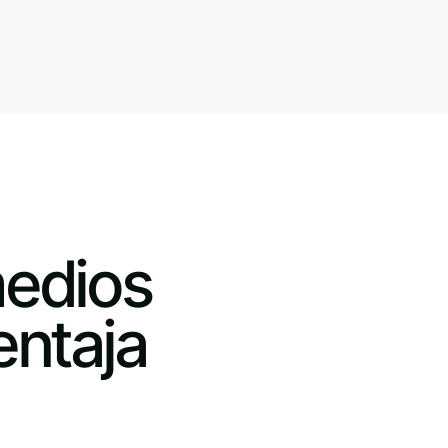
medios
entaja