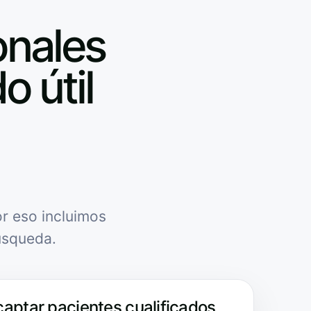
onales
o útil
r eso incluimos
úsqueda.
captar pacientes cualificados