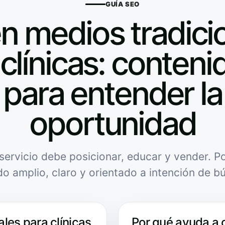
GUÍA SEO
n medios tradici
clínicas: contenid
para entender la
oportunidad
servicio debe posicionar, educar y vender. Po
do amplio, claro y orientado a intención de b
les para clínicas
Por qué ayuda a 