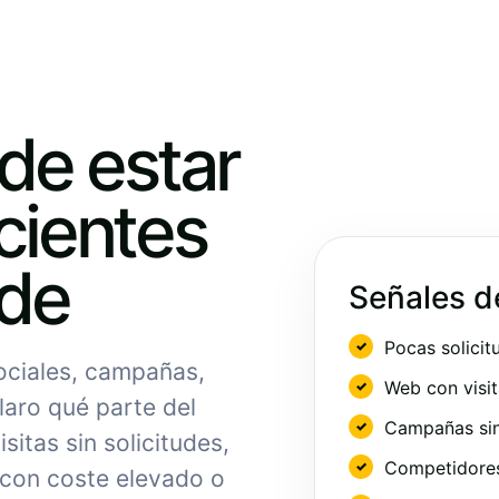
ede estar
cientes
nde
Señales d
Pocas solicit
sociales, campañas,
Web con visit
laro qué parte del
Campañas sin
sitas sin solicitudes,
Competidores 
 con coste elevado o