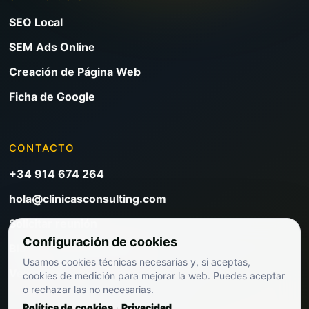
SEO Local
SEM Ads Online
Creación de Página Web
Ficha de Google
CONTACTO
+34 914 674 264
hola@clinicasconsulting.com
Solicitar reunión
Configuración de cookies
Blog de marketing clínico
Usamos cookies técnicas necesarias y, si aceptas,
Ver precios
cookies de medición para mejorar la web. Puedes aceptar
o rechazar las no necesarias.
Política de cookies
·
Privacidad