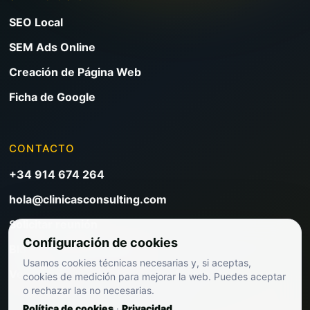
SEO Local
SEM Ads Online
Creación de Página Web
Ficha de Google
CONTACTO
+34 914 674 264
hola@clinicasconsulting.com
Solicitar reunión
Configuración de cookies
Blog de marketing clínico
Usamos cookies técnicas necesarias y, si aceptas,
Ver precios
cookies de medición para mejorar la web. Puedes aceptar
o rechazar las no necesarias.
Política de cookies
·
Privacidad