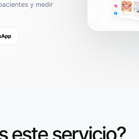
pacientes y medir
tsApp
s este servicio?