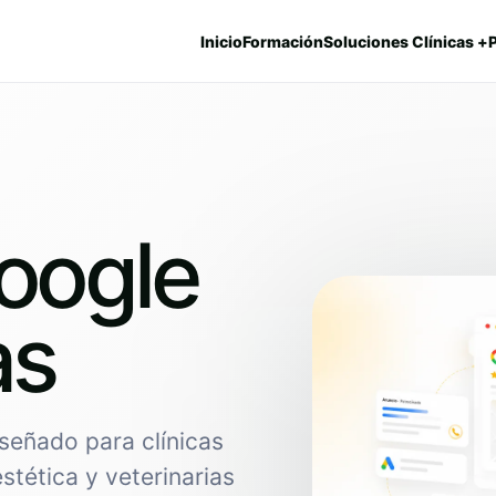
Inicio
Formación
Soluciones Clínicas +
oogle
as
señado para clínicas
estética y veterinarias