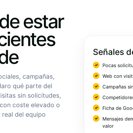
ede estar
cientes
nde
Señales d
Pocas solicit
sociales, campañas,
Web con visit
laro qué parte del
Campañas sin
sitas sin solicitudes,
Competidores 
 con coste elevado o
Ficha de Goo
 real del equipo
Mensajes dem
valor