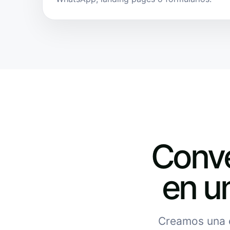
Conve
en u
Creamos una es