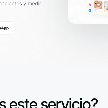
pacientes y medir
tsApp
s este servicio?