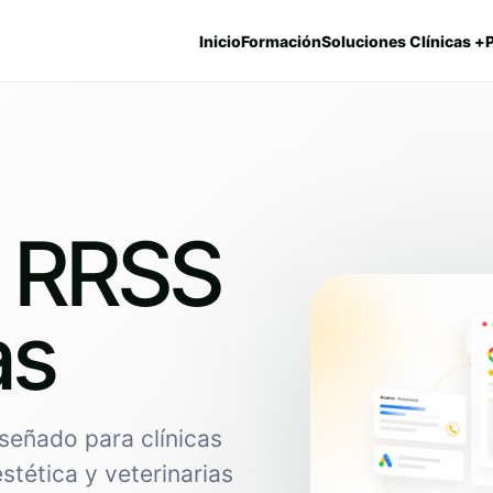
Inicio
Formación
Soluciones Clínicas +
e RRSS
as
señado para clínicas
estética y veterinarias