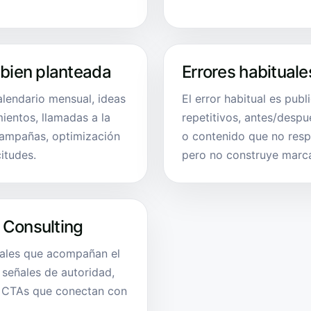
 bien planteada
Errores habituale
calendario mensual, ideas
El error habitual es publ
mientos, llamadas a la
repetitivos, antes/despu
campañas, optimización
o contenido que no res
citudes.
pero no construye marca
 Consulting
iales que acompañan el
 señales de autoridad,
y CTAs que conectan con