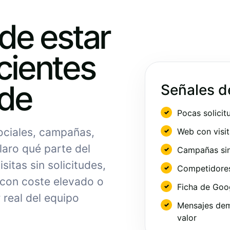
ede estar
cientes
nde
Señales d
Pocas solicit
sociales, campañas,
Web con visit
laro qué parte del
Campañas sin
sitas sin solicitudes,
Competidores 
 con coste elevado o
Ficha de Goo
 real del equipo
Mensajes dem
valor