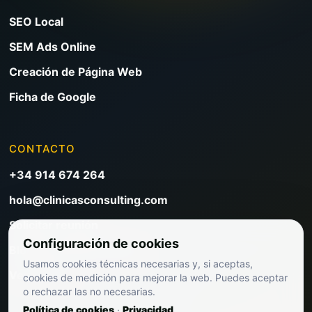
SEO Local
SEM Ads Online
Creación de Página Web
Ficha de Google
CONTACTO
+34 914 674 264
hola@clinicasconsulting.com
Solicitar reunión
Configuración de cookies
Blog de marketing clínico
Usamos cookies técnicas necesarias y, si aceptas,
Ver precios
cookies de medición para mejorar la web. Puedes aceptar
o rechazar las no necesarias.
Política de cookies
·
Privacidad