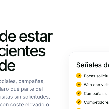
ede estar
cientes
nde
Señales d
Pocas solicit
sociales, campañas,
Web con visit
laro qué parte del
Campañas sin
sitas sin solicitudes,
Competidores 
 con coste elevado o