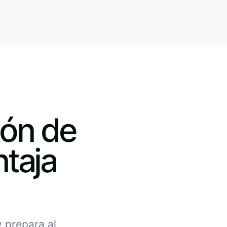
ión de
taja
 prepara al