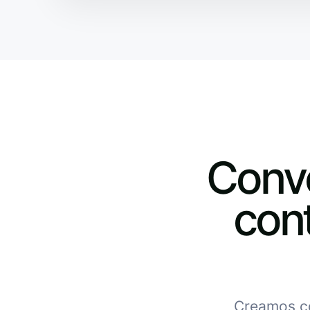
Conve
con
Creamos co