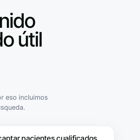
nido
o útil
r eso incluimos
úsqueda.
captar pacientes cualificados