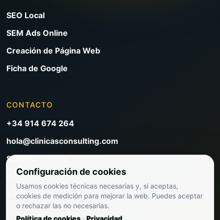
SEO Local
SEM Ads Online
Creación de Página Web
Ficha de Google
CONTACTO
+34 914 674 264
hola@clinicasconsulting.com
Solicitar reunión
Configuración de cookies
Blog de marketing clínico
Usamos cookies técnicas necesarias y, si aceptas,
Ver precios
cookies de medición para mejorar la web. Puedes aceptar
o rechazar las no necesarias.
Política de cookies
·
Privacidad