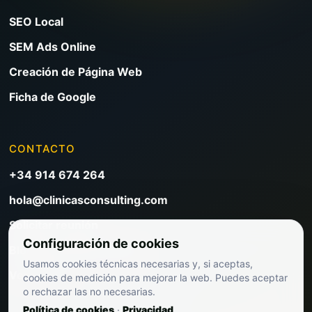
SEO Local
SEM Ads Online
Creación de Página Web
Ficha de Google
CONTACTO
+34 914 674 264
hola@clinicasconsulting.com
Solicitar reunión
Configuración de cookies
Blog de marketing clínico
Usamos cookies técnicas necesarias y, si aceptas,
Ver precios
cookies de medición para mejorar la web. Puedes aceptar
o rechazar las no necesarias.
Política de cookies
·
Privacidad