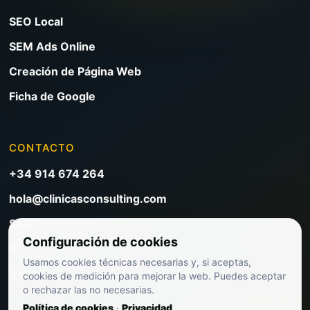
SEO Local
SEM Ads Online
Creación de Página Web
Ficha de Google
CONTACTO
+34 914 674 264
hola@clinicasconsulting.com
Solicitar reunión
Configuración de cookies
Blog de marketing clínico
Usamos cookies técnicas necesarias y, si aceptas,
Ver precios
cookies de medición para mejorar la web. Puedes aceptar
o rechazar las no necesarias.
Política de cookies
·
Privacidad