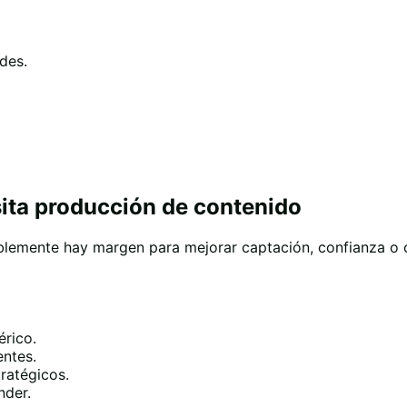
des.
sita producción de contenido
ablemente hay margen para mejorar captación, confianza o c
érico.
entes.
tratégicos.
nder.