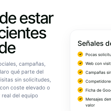
ede estar
cientes
nde
Señales d
Pocas solicit
sociales, campañas,
Web con visit
laro qué parte del
Campañas sin
sitas sin solicitudes,
Competidores 
 con coste elevado o
Ficha de Goo
 real del equipo
Mensajes dem
valor