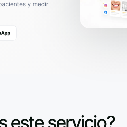
pacientes y medir
tsApp
s este servicio?