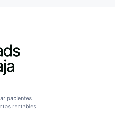
ads
aja
ar pacientes
entos rentables.