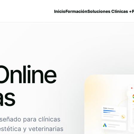
Inicio
Formación
Soluciones Clínicas +
Online
as
señado para clínicas
estética y veterinarias