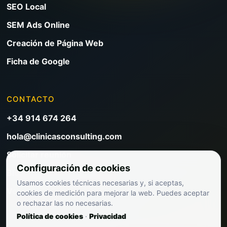
SEO Local
SEM Ads Online
Creación de Página Web
Ficha de Google
CONTACTO
+34 914 674 264
hola@clinicasconsulting.com
Solicitar reunión
Configuración de cookies
Blog de marketing clínico
Usamos cookies técnicas necesarias y, si aceptas,
Ver precios
cookies de medición para mejorar la web. Puedes aceptar
o rechazar las no necesarias.
Política de cookies
·
Privacidad