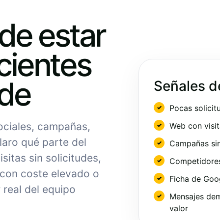
ede estar
cientes
nde
Señales d
Pocas solicit
sociales, campañas,
Web con visit
laro qué parte del
Campañas sin
sitas sin solicitudes,
Competidores 
 con coste elevado o
Ficha de Goo
 real del equipo
Mensajes dem
valor