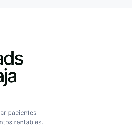
ads
aja
ar pacientes
entos rentables.