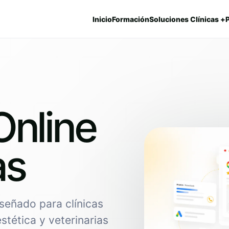
Inicio
Formación
Soluciones Clínicas +
Online
as
señado para clínicas
estética y veterinarias