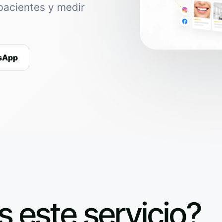
pacientes y medir
tsApp
s este servicio?