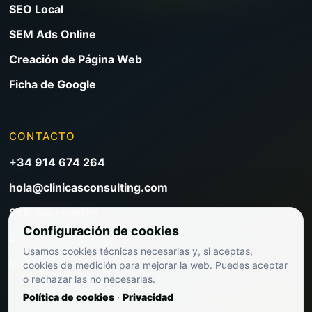
SEO Local
SEM Ads Online
Creación de Página Web
Ficha de Google
CONTACTO
+34 914 674 264
hola@clinicasconsulting.com
Solicitar reunión
Configuración de cookies
Blog de marketing clínico
Usamos cookies técnicas necesarias y, si aceptas,
Ver precios
cookies de medición para mejorar la web. Puedes aceptar
o rechazar las no necesarias.
Política de cookies
·
Privacidad