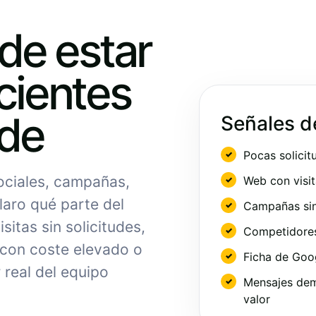
ede estar
cientes
nde
Señales d
Pocas solicit
sociales, campañas,
Web con visit
laro qué parte del
Campañas sin
sitas sin solicitudes,
Competidores 
 con coste elevado o
Ficha de Goo
 real del equipo
Mensajes dem
valor