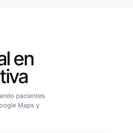
al en
tiva
uando pacientes
Google Maps y