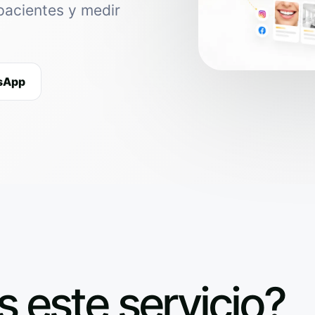
pacientes y medir
tsApp
s este servicio?